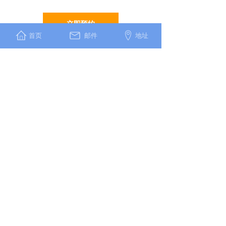
立即预约
首页
邮件
地址
翰标（上海）信息技术有限公司
上海市闵行区申滨南路998号E座3楼
邮编：51442
Copyright © 2014 - 2025 Cld , All Rights Reserved 翰标
（上海信息技术有限公司）有限公司 版权所有
沪ICP备2023028710号