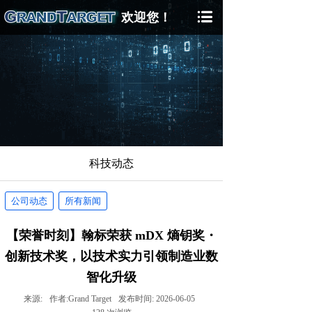
欢迎您！
科技动态
公司动态
所有新闻
【荣誉时刻】翰标荣获 mDX 熵钥奖・
创新技术奖，以技术实力引领制造业数
智化升级
来源:
作者:
Grand Target
发布时间:
2026-06-05