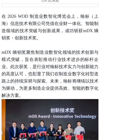
128
次浏览
在 2026 WOD 制造业数智化博览会上，翰标（上
海）信息技术有限公司凭借在业财一体化、智能制
造领域的技术突破与创新成果，成功斩获
mDX 熵
钥奖・创新技术奖
。
mDX 熵钥奖聚焦制造业数智化领域的技术创新与
模式突破，旨在表彰推动行业技术进步的标杆企
业。此次获奖，是行业对翰标技术实力与创新能力
的高度认可，也彰显了我们在制造业数字化转型道
路上的持续深耕与探索。未来，翰标将继续以技术
为驱动，为更多制造企业提供高效、智能的数字化
解决方案。